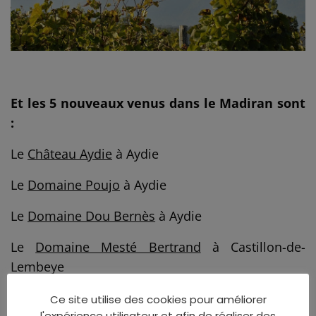
Et les 5 nouveaux venus dans le Madiran sont
:
Le
Château Aydie
à Aydie
Le
Domaine Poujo
à Aydie
Le
Domaine Dou Bernès
à Aydie
Le
Domaine Mesté Bertrand
à Castillon-de-
Lembeye
Le
Clos Les Mets d’Ames
à Aurions-Idernes
Ce site utilise des cookies pour améliorer
l'expérience utilisateur et afin de réaliser des