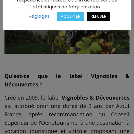
statistiques de fréquentation.
Réglages
ACCEPTER
REFUSER
Qu’est-ce que le label Vignobles &
Découvertes ?
Créé en 2009, le label
Vignobles & Découvertes
est attribué pour une durée de 3 ans par Atout
France, après recommandation du Conseil
Supérieur de l’Oenotourisme, à une destination à
vocation touristique et viticole proposant une