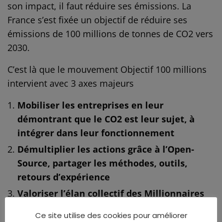
son impact, il faut réduire ses émissions. La
France s’est fixée un objectif de réduire ses
émissions de 100 millions de tonnes de CO2 vers
2030.
C’est là que le mouvement Objectif 100 millions
intervient avec 3 axes majeurs
Mobiliser les entreprises en leur
démontrant que le CO2 est leur sujet, à
intégrer dans leur fonctionnement
Démultiplier les actions grâce à l’Open-
Source, partager les méthodes, outils,
retours d’expérience
Valoriser l’élan collectif des Millionnaires
grâce à une comptabilité rigoureuse et une
Ce site utilise des cookies pour améliorer
émulation positive