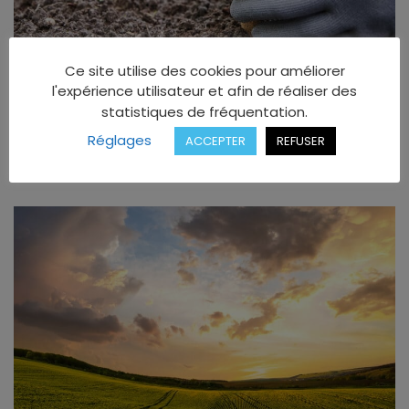
Ce site utilise des cookies pour améliorer
l'expérience utilisateur et afin de réaliser des
BIODIVERSITÉ
statistiques de fréquentation.
BIODIVERSITE : CES INITIATIVES POUR PRESERVER
LA FAUNE ET LA FLORE
Réglages
ACCEPTER
REFUSER
5 OCTOBRE 2022
4 MN DE LECTURE