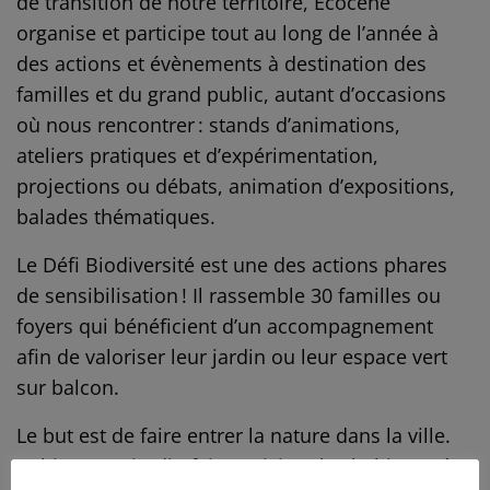
de transition de notre territoire, Écocène
organise et participe tout au long de l’année à
des actions et évènements à destination des
familles et du grand public, autant d’occasions
où nous rencontrer : stands d’animations,
ateliers pratiques et d’expérimentation,
projections ou débats, animation d’expositions,
balades thématiques.
Le Défi Biodiversité est une des actions phares
de sensibilisation ! Il rassemble 30 familles ou
foyers qui bénéficient d’un accompagnement
afin de valoriser leur jardin ou leur espace vert
sur balcon.
Le but est de faire entrer la nature dans la ville.
Cultiver son jardin fait participer les habitants à