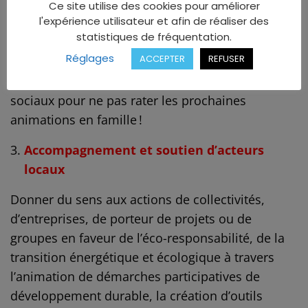
l’enrichissement de cette biodiversité si rare.
Ce site utilise des cookies pour améliorer
l'expérience utilisateur et afin de réaliser des
Ateliers pratiques, rencontres et visites sont au
statistiques de fréquentation.
programme afin d’approfondir ses
Réglages
ACCEPTER
REFUSER
connaissances tout en partageant des moments
conviviaux. Suivez Écocène sur les réseaux
sociaux pour ne pas rater les prochaines
animations en famille !
Accompagnement et soutien d’acteurs
locaux
Donner du sens aux actions de collectivités,
d’entreprises, de porteur de projets ou de
groupes en faveur de l’éco-responsabilité, de la
transition énergétique et écologique à travers
l’animation de démarches participatives de
développement durable, la création d’outils