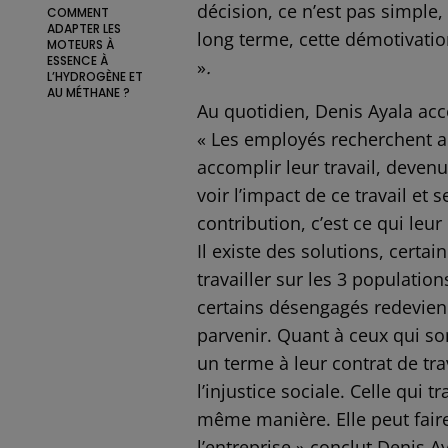
décision, ce n’est pas simple
COMMENT
ADAPTER LES
long terme, cette démotivatio
MOTEURS À
ESSENCE À
»
.
L’HYDROGÈNE ET
AU MÉTHANE ?
Au quotidien, Denis Ayala ac
« Les employés recherchent a
accomplir leur travail, deven
voir l’impact de ce travail et 
contribution, c’est ce qui leu
Il existe des solutions, certai
travailler sur les 3 population
certains désengagés redevienn
parvenir. Quant à ceux qui s
un terme à leur contrat de trav
l’injustice sociale. Celle qui 
même manière. Elle peut fair
l’entreprise » conclut Denis Ay