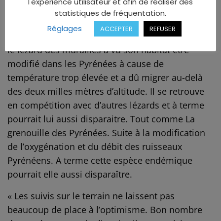
endémiques : on ne les trouve qu’en Nouvelle-
l'expérience utilisateur et afin de réaliser des
statistiques de fréquentation.
Aquitaine.
Réglages
ACCEPTER
REFUSER
La situation n’est pas meilleure en montagne où
le lézard des murailles a vu son habitat être
modifié dans les Pyrénées à cause de
température trop élevée et a dû migrer au-delà
des deux milles mètres d’altitude. Il se retrouve
en compétition avec d’autres lézards et à terme
pourrait lui aussi disparaitre. Tout comme
La
grenouille des Pyrénées. Suite à la modification
de l’oxygénation et du débit des ruisseaux
Pyrénéens. A terme cette espèce endémique
pourrait elle aussi disparaître.
« Les suivis sur le terrain ne laissent pas
beaucoup de place à l’optimisme. Bon nombre