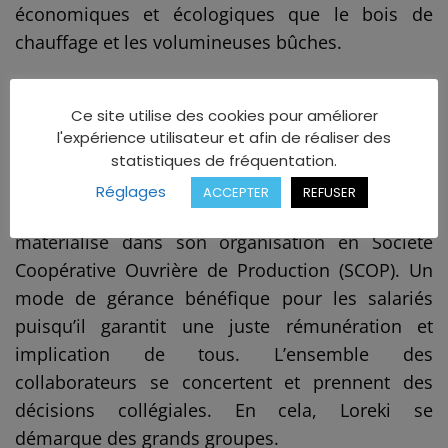
économiques et écologiques que le bois de
chauffage et les volumineuses bûches.
Elle s’intéresse aussi à d’autres combustibles
moins connus comme la fraction ligneuse, le
Ce site utilise des cookies pour améliorer
l'expérience utilisateur et afin de réaliser des
broyat et les plaquettes (issues de l’exploitation
statistiques de fréquentation.
forestière).
Réglages
ACCEPTER
REFUSER
Sa démarche durable et de proximité se
matérialise dans son organisation en Société
Coopérative Ouvrière de Production (SCOP). Un
mode de gérance bénéfique pour les salariés
puisqu’il garantit une juste rémunération et
implication de tous. L’ensemble des
collaborateurs se concertent et prennent des
décisions collégiales. En cela, Loreki se
démarque des grands groupes.