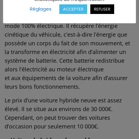
décélère, c’est le moteur électrique qui rentre en
Réglages
ACCEPTER
REFUSER
jeu. À vitesse basse le véhicule passe alors en
mode 100% électrique. Il récupère l’énergie
cinétique du véhicule, c’est-à-dire l’énergie que
possède un corps du fait de son mouvement, et
la transforme en électricité afin d’alimenter un
système de batterie. Cette batterie redistribue
alors l’électricité au moteur électrique
et aux équipements de la voiture afin d’assurer
leurs bons fonctionnements.
Le prix d’une voiture hybride neuve est assez
élevé. Il se situe aux environs de 30 000€.
Cependant, on peut trouver des voitures
d’occasion pour seulement 10 000€.