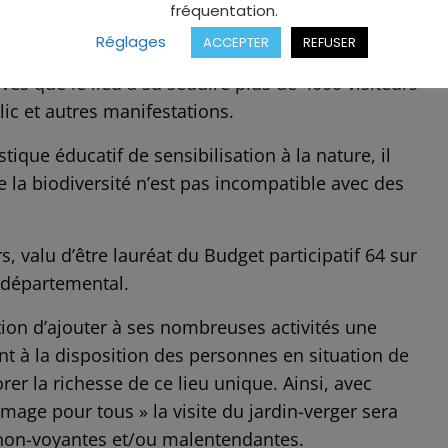
fréquentation.
ormation abordent différents sujets allant des
Réglages
ACCEPTER
REFUSER
tion de produits de beauté soi-même. C’est avec
ives que le lieu a su séduire plus de 4000 visiteurs
ic et autres manifestations.
tique éducatif de sensibilisation à la nature, il
 la biodiversité n’est pas incompatible avec des
urs, valu d’être lauréat du Budget participatif 64 sur
 départemental.
iation d’ajouter à ses nombreuses activités une
t à la disposition des personnes en situation de
rer la richesse de ce lieu unique. Ainsi, avec
image pour tous » la visite du jardin-verger sera
non-voyantes et/ou malentendantes.