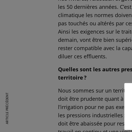
les 50 dernières années. C’e
climatique les normes doivent
pas touchés ou altérés par ces
Ainsi les exigences sur le tr
demain, vont être bien supérieu
rester compatible avec la capa
diluer ces effluents.
Quelles sont les autres pres
territoire ?
Nous sommes sur un territoire
ARTICLE PRÉCÉDENT
doit être prudente quant à l’u
l’irrigation pour ne pas exer
les pressions industrielles : 
doit être abaissée pour reste
travail en continu et une vi