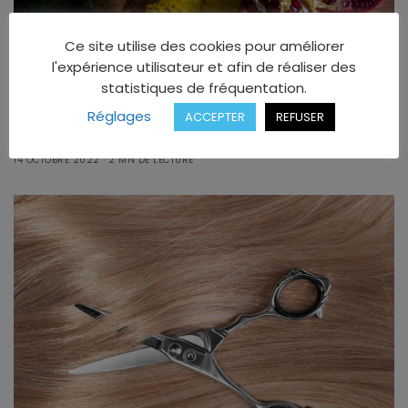
Ce site utilise des cookies pour améliorer
l'expérience utilisateur et afin de réaliser des
LOCAL
statistiques de fréquentation.
PAU : DES RESTAURANTS BIO, BONS ET
Réglages
ACCEPTER
REFUSER
RESPONSABLES
14 OCTOBRE 2022
2 MN DE LECTURE